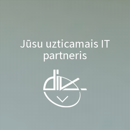
Jūsu uzticamais IT
partneris