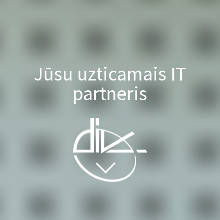
Jūsu uzticamais IT
partneris