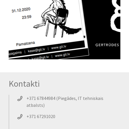
Kontakti
+371 67844984 (Piegādes, IT tehniskais
atbalsts)
+371 67291020