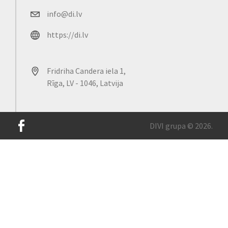
info@di.lv
https://di.lv
Fridriha Candera iela 1,
Rīga, LV - 1046, Latvija
DIVI grupa © 2026.
Mūsu lapā tiek izmantotas sīkdatnes, lai uzlabotu vietnes
lietošanas pieredzi un nodrošinātu tās ērtāku darbību. Lai