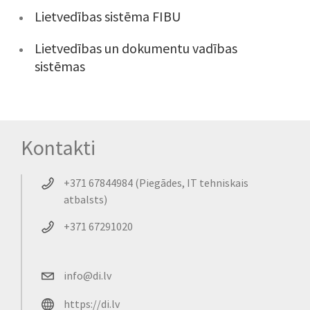
Lietvedības sistēma FIBU
Lietvedības un dokumentu vadības
sistēmas
Kontakti
+371 67844984 (Piegādes, IT tehniskais
atbalsts)
+371 67291020
info@di.lv
https://di.lv