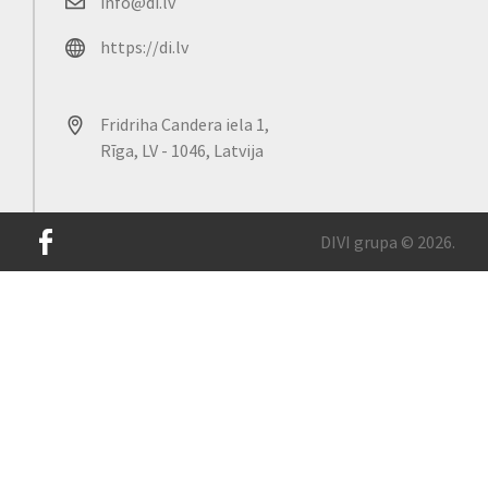
info@di.lv
https://di.lv
Fridriha Candera iela 1,
Rīga, LV - 1046, Latvija
DIVI grupa © 2026.
Mūsu lapā tiek izmantotas sīkdatnes, lai uzlabotu vietnes
lietošanas pieredzi un nodrošinātu tās ērtāku darbību. Lai
turpinātu lietot lapu, Jūs apliecinat, ka piekrītat sīkdatņu